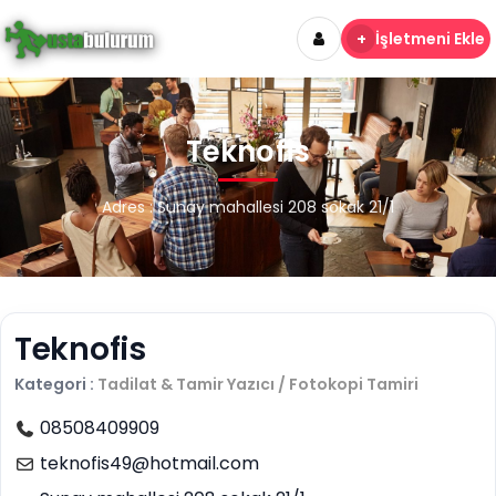
+
İşletmeni Ekle
Teknofis
Adres : Sunay mahallesi 208 sokak 21/1
Teknofis
Kategori :
Tadilat & Tamir
Yazıcı / Fotokopi Tamiri
08508409909
teknofis49@hotmail.com