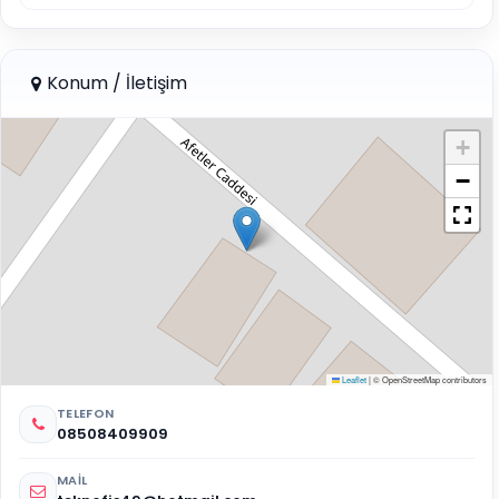
Konum / İletişim
+
−
Leaflet
|
© OpenStreetMap contributors
TELEFON
08508409909
MAIL