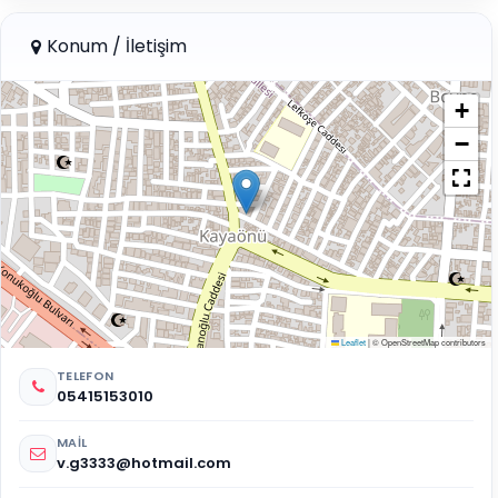
Konum / İletişim
+
−
Leaflet
|
© OpenStreetMap contributors
TELEFON
05415153010
MAIL
v.g3333@hotmail.com