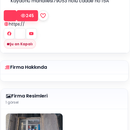
Kayaönü mahallesi79053 nolu cadde no 15A
245
https://
Şu an Kapalı
Firma Hakkında
Firma Resimleri
1 görsel