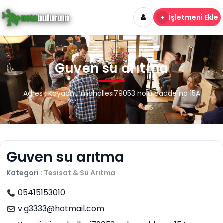
+
İşletmeni Ekle
Guven su arıtma
Adres : Kayaönü mahallesi79053 nolu cadde no 15A
Guven su arıtma
Kategori :
Tesisat & Su Arıtma
05415153010
v.g3333@hotmail.com