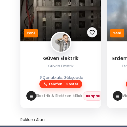
Yeni
Yeni
Güven Elektrik
Erdem
Güven Elektrik
Er
Çanakkale, Gökçeada
Telefonu Göster
Elektrik & Elektronik
Elektrikçi
Vi
Kapalı
Reklam Alanı