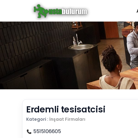
Erdemli tesisatcisi
Kategori :
İnşaat Firmaları
5515106605