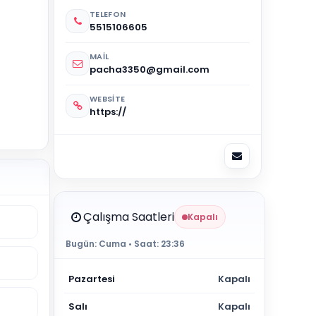
TELEFON
5515106605
MAIL
pacha3350@gmail.com
WEBSITE
https://
Çalışma Saatleri
Kapalı
Bugün:
Cuma
• Saat:
23:36
Pazartesi
Kapalı
Salı
Kapalı