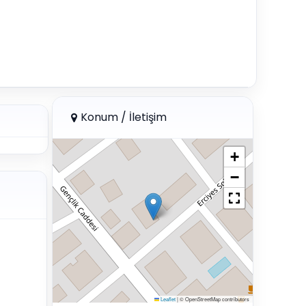
Konum / İletişim
+
−
Leaflet
|
© OpenStreetMap contributors