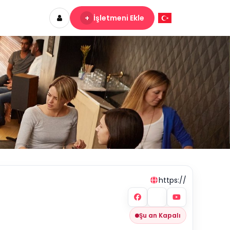
+
İşletmeni Ekle
https://
Şu an Kapalı