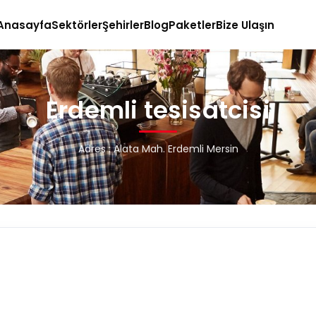
Anasayfa
Sektörler
Şehirler
Blog
Paketler
Bize Ulaşın
Erdemli tesisatcisi
Adres : Alata Mah. Erdemli Mersin