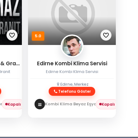
5.0
Eryılmaz Edirne Mermer & Granit
Edirne Kombi Klima Servisi
ranit
Edirne Kombi Klima Servisi
Edirne, Merkez
Telefonu Göster
 / Granit
Kombi Klima Beyaz Eşya
Kombi Servisi
Kapalı
Kapalı