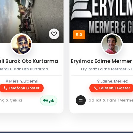
5.0
li Burak Oto Kurtarma
demli Burak Oto Kurtarma
Eryılmaz Edirne Mermer & G
Mersin, Erdemli
Edirne, Merkez
Telefonu Göster
Telefonu Göster
nç & Çekici
Tadilat & Tamir
Mermer
Açık