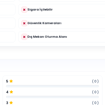
Sigara İçilebilir
Güvenlik Kameraları
Dış Mekan Oturma Alanı
5
(
0
)
4
(
0
)
3
(
0
)