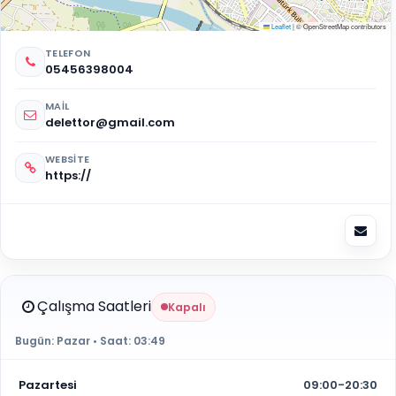
Leaflet
|
© OpenStreetMap contributors
TELEFON
05456398004
MAIL
delettor@gmail.com
WEBSITE
https://
Çalışma Saatleri
Kapalı
Bugün:
Pazar
• Saat:
03:49
Pazartesi
09:00-20:30