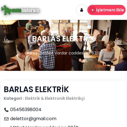
+
İşletmeni Ekle
BARLAS ELEKTRİK
Adres : Mithat Vardar caddesi no 62/B
BARLAS ELEKTRİK
Kategori :
Elektrik & Elektronik
Elektrikçi
05456398004
delettor@gmail.com