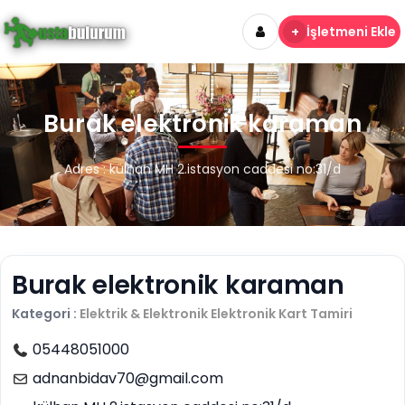
+
İşletmeni Ekle
Burak elektronik karaman
Adres : külhan MH 2.istasyon caddesi no:31/d
Burak elektronik karaman
Kategori :
Elektrik & Elektronik
Elektronik Kart Tamiri
05448051000
adnanbidav70@gmail.com