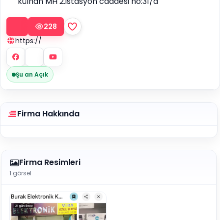
külhan MH 2.istasyon caddesi no:31/d
228
https://
Şu an Açık
Firma Hakkında
Firma Resimleri
1 görsel