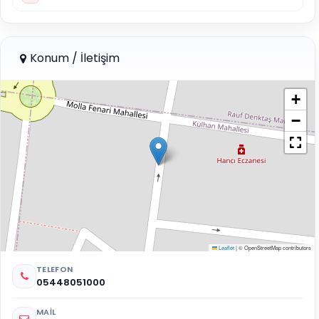
Konum / İletişim
+
−
Leaflet
|
© OpenStreetMap contributors
TELEFON
05448051000
MAIL