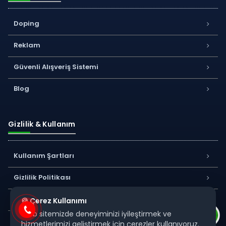
Doping
Reklam
Güvenli Alışveriş Sistemi
Blog
Gizlilik & Kullanım
Kullanım Şartları
Gizlilik Politikası
Kişisel Verilerin Korunması
🍪 Çerez Kullanımı
Web sitemizde deneyiminizi iyileştirmek ve
S.S.S
hizmetlerimizi geliştirmek için çerezler kullanıyoruz.