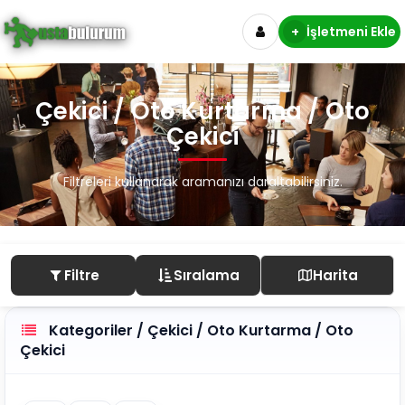
+
İşletmeni Ekle
Çekici / Oto Kurtarma / Oto
Çekici
Filtreleri kullanarak aramanızı daraltabilirsiniz.
Filtre
Sıralama
Harita
Kategoriler / Çekici / Oto Kurtarma / Oto
Çekici