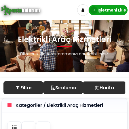
+
İşletmeni Ekle
Elektrikli Araç Hizmetleri
Filtreleri kullanarak aramanızı daraltabilirsiniz.
Filtre
Sıralama
Harita
Kategoriler / Elektrikli Araç Hizmetleri