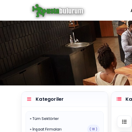
Kategoriler
Kat
» Tüm Sektörler
» İnşaat Firmaları
( 18 )