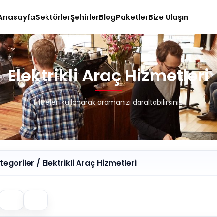
Anasayfa
Sektörler
Şehirler
Blog
Paketler
Bize Ulaşın
Elektrikli Araç Hizmetleri
Filtreleri kullanarak aramanızı daraltabilirsiniz.
egoriler / Elektrikli Araç Hizmetleri