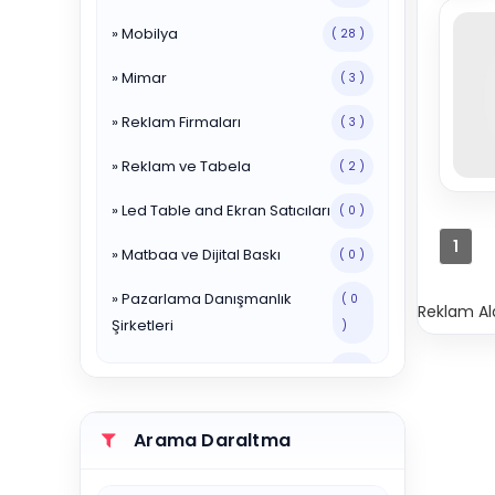
» Mobilya
( 28 )
» Mimar
( 3 )
» Reklam Firmaları
( 3 )
» Reklam ve Tabela
( 2 )
» Led Table and Ekran Satıcıları
( 0 )
1
» Matbaa ve Dijital Baskı
( 0 )
» Pazarlama Danışmanlık
( 0
Reklam Al
Şirketleri
)
» Reklam Ajansları
( 0 )
» Reklam ve Tabela Hizmetleri
( 1 )
Arama Daraltma
» Yayınevleri
( 0 )