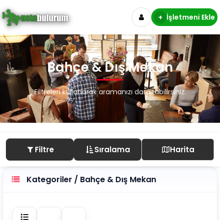
+
İşletmeni Ekle
Bahçe & Dış Mekan
Filtreleri kullanarak aramanızı daraltabilirsiniz.
Filtre
Sıralama
Harita
Kategoriler / Bahçe & Dış Mekan