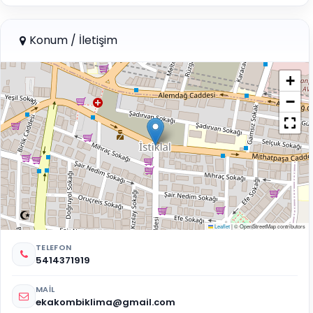
Konum / İletişim
+
−
Leaflet
|
© OpenStreetMap contributors
TELEFON
5414371919
MAIL
ekakombiklima@gmail.com