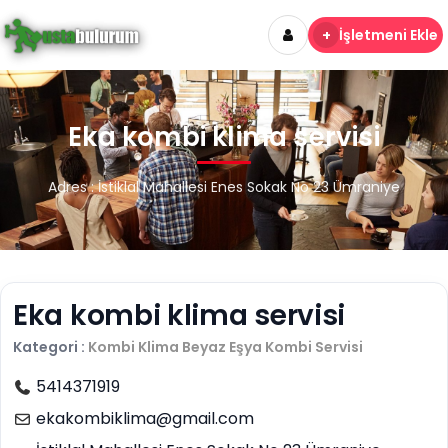
+
İşletmeni Ekle
Eka kombi klima servisi
Adres : İstiklal Mahallesi Enes Sokak No 23 Ümraniye
Eka kombi klima servisi
Kategori :
Kombi Klima Beyaz Eşya
Kombi Servisi
5414371919
ekakombiklima@gmail.com