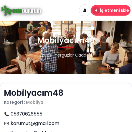
+
İşletmeni Ekle
Mobilyacım48
Adres : Yerguzlar Caddesi
Mobilyacım48
Kategori :
Mobilya
05370626555
korumut@gmail.com