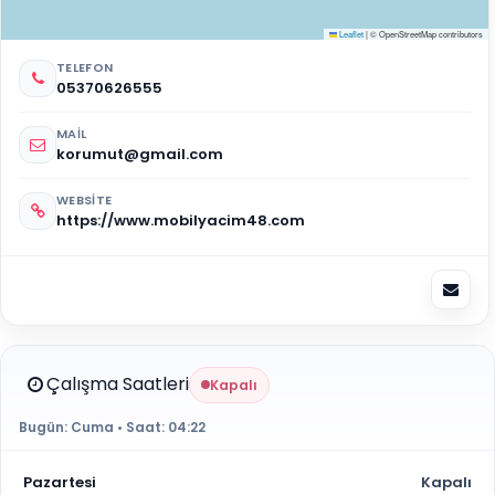
Leaflet
|
© OpenStreetMap contributors
TELEFON
05370626555
MAIL
korumut@gmail.com
WEBSITE
https://www.mobilyacim48.com
Çalışma Saatleri
Kapalı
Bugün:
Cuma
• Saat:
04:22
Pazartesi
Kapalı