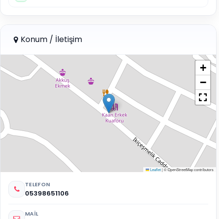
Konum / İletişim
+
−
Leaflet
|
© OpenStreetMap contributors
TELEFON
05398651106
MAIL