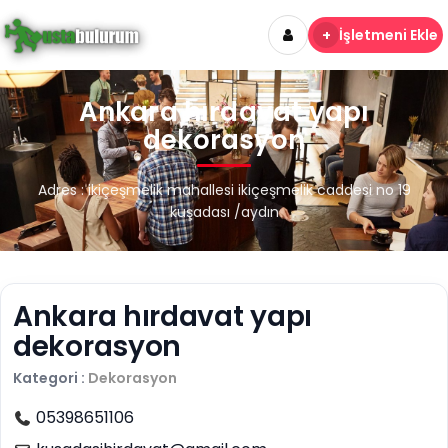
+
İşletmeni Ekle
Ankara hırdavat yapı
dekorasyon
Adres : ikiçeşmelik mahallesi ikiçeşmelik caddesi no 19
kuşadası /aydın
Ankara hırdavat yapı
dekorasyon
Kategori :
Dekorasyon
05398651106