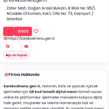
karekodmenu.gen.tr
Zafer Mah. Doğan Araslı Bulvarı, B Blok No: 95/1,
NCadde Ottoman, Kat:1, Ofis No: 73, Esenyurt /
İstanbul
503
https://karekodmenu.gen.tr
Şu an Kapalı
Firma Hakkında
karekodmenu.gen.tr
, restoran, kafe ve yiyecek-içecek
işletmeleri için
QR kod temelli dijital menü
hizmeti sunan
online bir platformdur. İşletmeler menülerini kolayca dijital
hale getirir; müşteriler ise telefon kamerasıyla hızlı ve
temassız şekilde menülere ulaşabilir. Bu sayede basılı menü