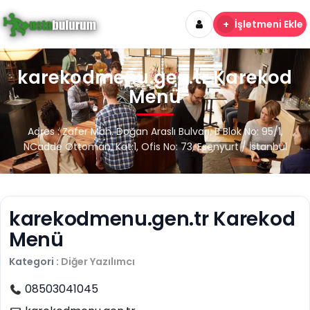
+
İşletmeni Ekle
karekodmenu.gen.tr Karekod
Menü
Adres : Zafer Mah. Doğan Araslı Bulvarı, B Blok No: 95/1,
NCadde Ottoman, Kat:1, Ofis No: 73, Esenyurt / İstanbul
karekodmenu.gen.tr Karekod
Menü
Kategori :
Diğer
Yazılımcı
08503041045