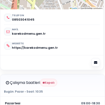
Leaflet
|
© OpenStreetMap contributors
TELEFON
08503041045
MAIL
karekodmenu.gen.tr
WEBSITE
https://karekodmenu.gen.tr
Çalışma Saatleri
Kapalı
Bugün:
Pazar
• Saat:
10:35
Pazartesi
09:00-18:30