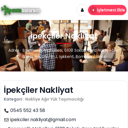
+
İşletmeni Ekle
İpekçiler Nakliyat
Adres : Egemenlik Mahallesi, 6108 Sokak, Kara Nakliyeciler
Sitesi, No: G51/9-J, Işıkkent, Bornova / İzmir
İpekçiler Nakliyat
Kategori :
Nakliye
Ağır Yük Taşımacılığı
0545 552 43 58
ipekciler.nakliyat@gmail.com