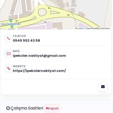
Leaflet
|
© OpenStreetMap contributors
TELEFON
0545 552 43 58
MAIL
ipekciler.nakliyat@gmail.com
WEBSITE
https://ipekcilernakliyat.com/
Çalışma Saatleri
Kapalı