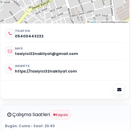
Leaflet
|
© OpenStreetMap contributors
TELEFON
05400443232
MAIL
tasiyici32nakliyat@gmail.com
WEBSITE
https://tasiyici32nakliyat.com
Çalışma Saatleri
Kapalı
Bugün:
Cuma
• Saat:
20:40