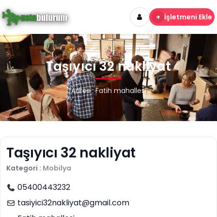
+
İşletmeni Ekle
Taşıyıcı 32 nakliyat
Adres : Fatih mahallesi
Taşıyıcı 32 nakliyat
Kategori :
Mobilya
05400443232
tasiyici32nakliyat@gmail.com