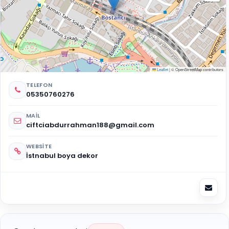
Leaflet
|
© OpenStreetMap contributors
TELEFON
05350760276
MAIL
ciftciabdurrahman188@gmail.com
WEBSITE
İstnabul boya dekor