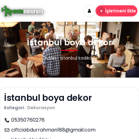
+
İşletmeni Ekle
İstanbul boya dekor
Adres : İstanbul kadıköy
İstanbul boya dekor
Kategori :
Dekorasyon
05350760276
ciftciabdurrahman188@gmail.com