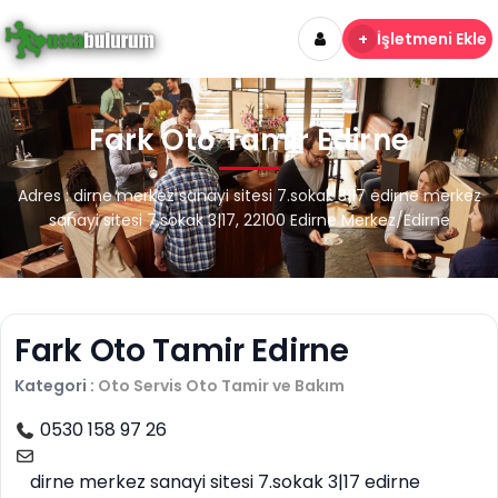
+
İşletmeni Ekle
Fark Oto Tamir Edirne
Adres : dirne merkez sanayi sitesi 7.sokak 3|17 edirne merkez
sanayi sitesi 7.sokak 3|17, 22100 Edirne Merkez/Edirne
Fark Oto Tamir Edirne
Kategori :
Oto Servis
Oto Tamir ve Bakım
0530 158 97 26
dirne merkez sanayi sitesi 7.sokak 3|17 edirne