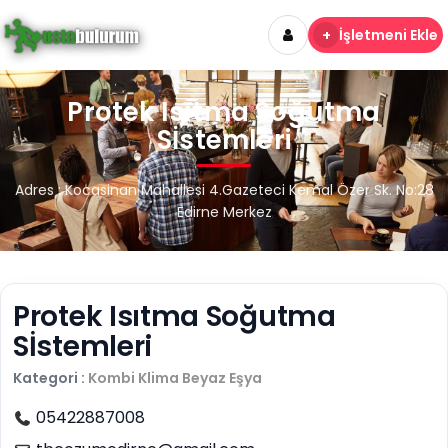
+
İşletmeni Ekle
Protek Isıtma Soğutma
Sİstemleri
Adres : Kocasinan Mahallesi 4.Gazeteci Kemal Özer Sk. No:28
Edirne Merkez
Protek Isıtma Soğutma
Sİstemleri
Kategori :
Kombi Klima Beyaz Eşya
05422887008