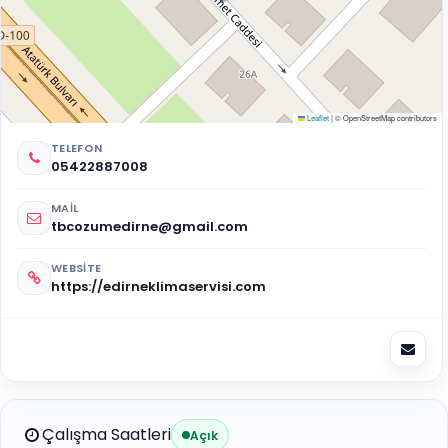
Leaflet
|
© OpenStreetMap contributors
TELEFON
05422887008
MAIL
tbcozumedirne@gmail.com
WEBSITE
https://edirneklimaservisi.com
Çalışma Saatleri
Açık