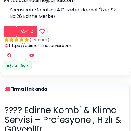
tbcozumedirne@gmail.com
Kocasinan Mahallesi 4.Gazeteci Kemal Özer Sk.
No:28 Edirne Merkez
412
(1 yorum)
https://edirneklimaservisi.com
Şu an Açık
Firma Hakkında
????️ Edirne Kombi & Klima
Servisi – Profesyonel, Hızlı &
Güvenilir