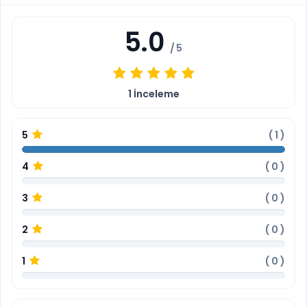
5.0
/ 5
1
İnceleme
5
(
1
)
4
(
0
)
3
(
0
)
2
(
0
)
1
(
0
)