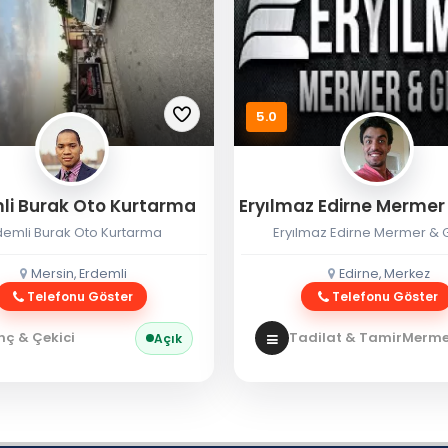
5.0
li Burak Oto Kurtarma
demli Burak Oto Kurtarma
Eryılmaz Edirne Mermer & G
Mersin, Erdemli
Edirne, Merkez
Telefonu Göster
Telefonu Göster
nç & Çekici
Tadilat & Tamir
Mermer
Açık