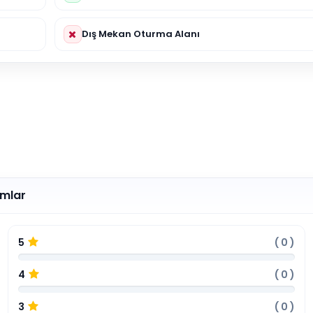
Dış Mekan Oturma Alanı
umlar
5
(
0
)
4
(
0
)
3
(
0
)