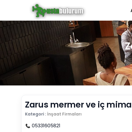
Z
Zarus mermer ve iç mimar
Kategori :
İnşaat Firmaları
05331605821