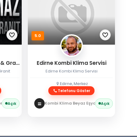
5.0
Eryılmaz Edirne Mermer & Granit
Edirne Kombi Klima Servisi
ranit
Edirne Kombi Klima Servisi
Edirne, Merkez
Telefonu Göster
 / Granit
Kombi Klima Beyaz Eşya
Kombi Servisi
Açık
Açık