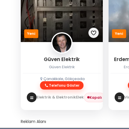
Yeni
Yeni
Güven Elektrik
Erdem
Güven Elektrik
Er
Çanakkale, Gökçeada
Telefonu Göster
Elektrik & Elektronik
Elektrikçi
Vi
Kapalı
Reklam Alanı