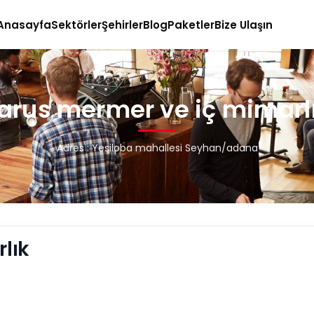
Anasayfa
Sektörler
Şehirler
Blog
Paketler
Bize Ulaşın
arus mermer ve iç mimarl
Adres : Yeşiloba mahallesi Seyhan/adana
lık