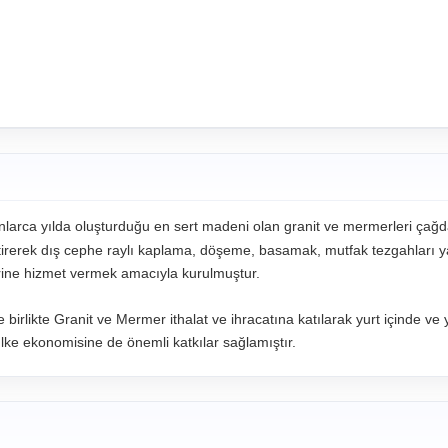
larca yılda oluşturduğu en sert madeni olan granit ve mermerleri çağ
etirerek dış cephe raylı kaplama, döşeme, basamak, mutfak tezgahları
lerine hizmet vermek amacıyla kurulmuştur.
birlikte Granit ve Mermer ithalat ve ihracatına katılarak yurt içinde ve 
lke ekonomisine de önemli katkılar sağlamıştır.