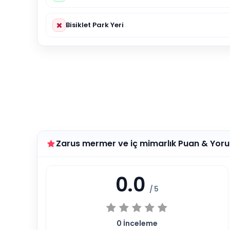
Bisiklet Park Yeri
Zarus mermer ve iç mimarlık Puan & Yor
0.0
/ 5
0
İnceleme