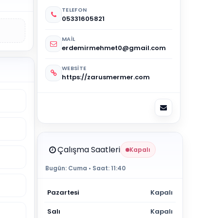
TELEFON
05331605821
MAIL
erdemirmehmet0@gmail.com
WEBSITE
https://zarusmermer.com
Çalışma Saatleri
Kapalı
Bugün:
Cuma
• Saat:
11:40
Pazartesi
Kapalı
Salı
Kapalı