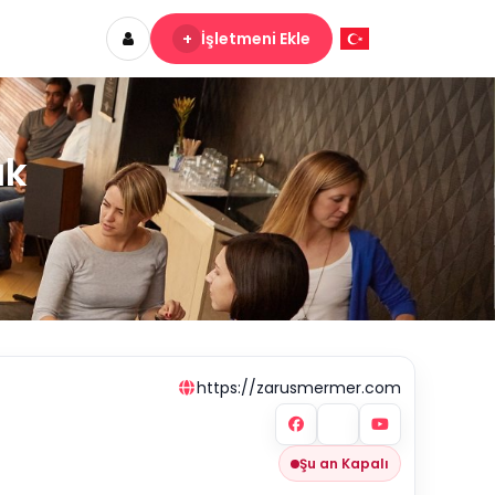
+
İşletmeni Ekle
ık
https://zarusmermer.com
Şu an Kapalı