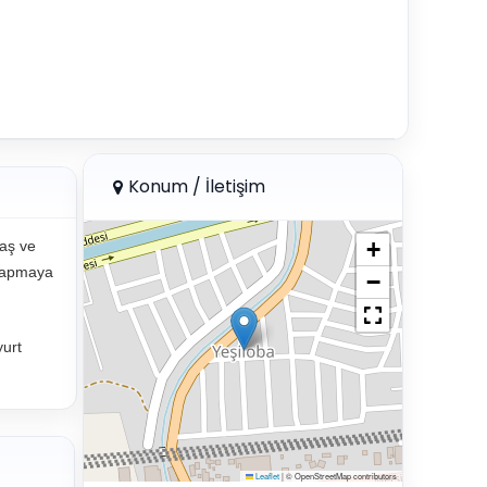
Konum / İletişim
+
daş ve
 yapmaya
−
yurt
Leaflet
|
© OpenStreetMap contributors