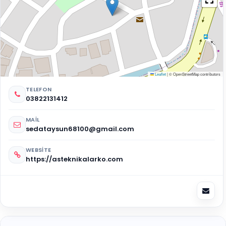
Leaflet
|
© OpenStreetMap contributors
TELEFON
03822131412
MAIL
sedataysun68100@gmail.com
WEBSITE
https://asteknikalarko.com