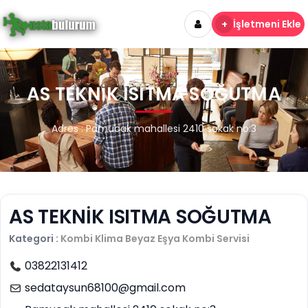
+
İşletmeni Ekle
AS TEKNİK ISITMA SOĞUTMA
Adres : Pamucak mahallesi 2410 sokak no:3
AS TEKNİK ISITMA SOĞUTMA
Kategori :
Kombi Klima Beyaz Eşya
Kombi Servisi
03822131412
sedataysun68100@gmail.com