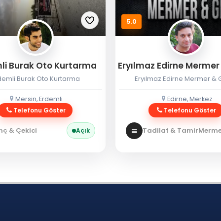
5.0
li Burak Oto Kurtarma
demli Burak Oto Kurtarma
Eryılmaz Edirne Mermer & G
Mersin, Erdemli
Edirne, Merkez
Telefonu Göster
Telefonu Göster
nç & Çekici
Tadilat & Tamir
Mermer
Açık