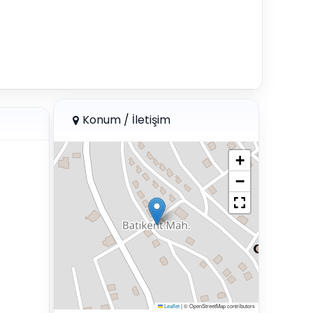
Konum / İletişim
+
−
Leaflet
|
© OpenStreetMap contributors