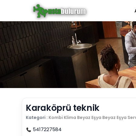
Karaköprü teknik
Kategori :
Kombi Klima Beyaz Eşya
Beyaz Eşya Serv
5417227584