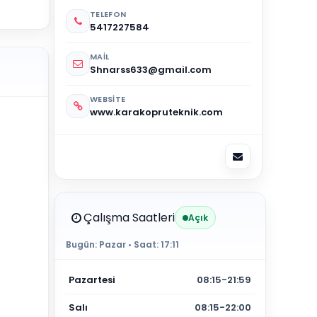
TELEFON
5417227584
MAIL
Shnarss633@gmail.com
WEBSITE
www.karakopruteknik.com
Çalışma Saatleri
Açık
Bugün:
Pazar
• Saat:
17:11
Pazartesi
08:15-21:59
Salı
08:15-22:00