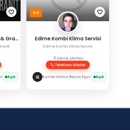
5.0
Eryılmaz Edirne Mermer & Granit
Edirne Kombi Klima Servisi
ranit
Edirne Kombi Klima Servisi
Edirne, Merkez
Telefonu Göster
 / Granit
Kombi Klima Beyaz Eşya
Kombi Servisi
Açık
Açık