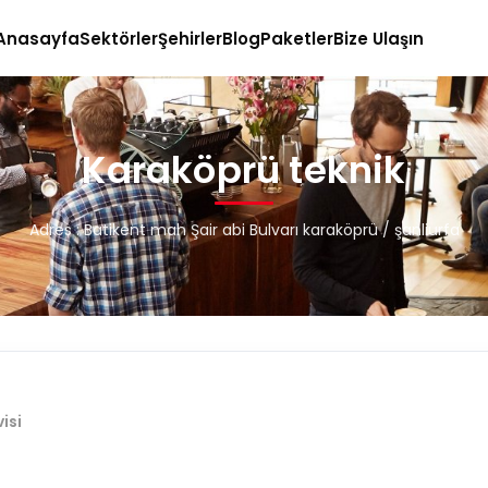
Anasayfa
Sektörler
Şehirler
Blog
Paketler
Bize Ulaşın
Karaköprü teknik
Adres : Batikent mah Şair abi Bulvarı karaköprü / şanliurfa
isi