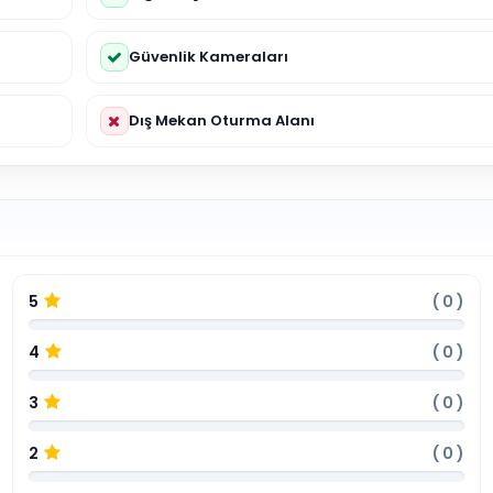
Güvenlik Kameraları
Dış Mekan Oturma Alanı
5
(
0
)
4
(
0
)
3
(
0
)
2
(
0
)