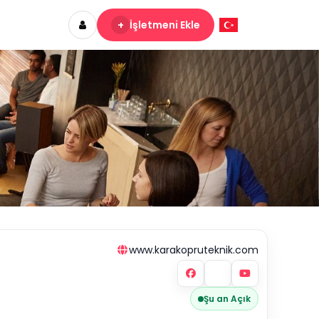
+
İşletmeni Ekle
www.karakopruteknik.com
Şu an Açık