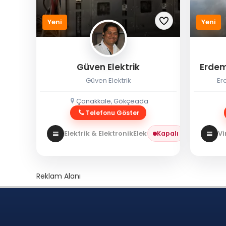
Yeni
Yeni
Güven Elektrik
Erdem
Güven Elektrik
Er
Çanakkale, Gökçeada
Telefonu Göster
Elektrik & Elektronik
Elektrikçi
Vi
Kapalı
Reklam Alanı