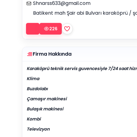
Shnarss633@gmail.com
Batikent mah Şair abi Bulvarı karaköprü / şa
226
Firma Hakkında
Karaköprü teknik servis guvencesiyle 7/24 saat hiz
Klima
Buzdolabı
Çamaşır makinesi
Bulaşık makinesi
Kombi
Televizyon