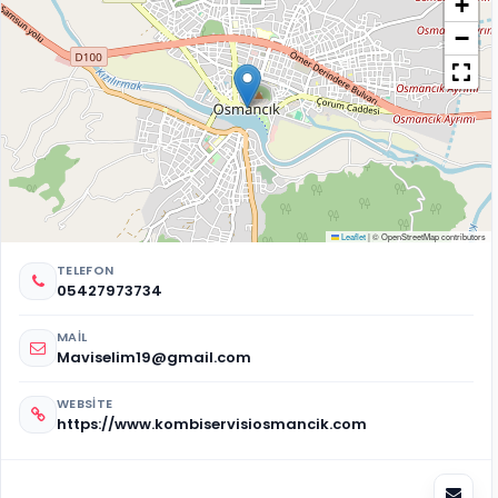
+
−
Leaflet
|
© OpenStreetMap contributors
TELEFON
05427973734
MAIL
Maviselim19@gmail.com
WEBSITE
https://www.kombiservisiosmancik.com