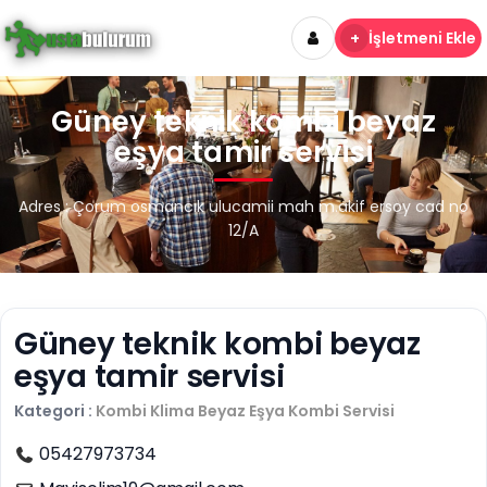
+
İşletmeni Ekle
Güney teknik kombi beyaz
eşya tamir servisi
Adres : Çorum osmancık ulucamii mah m.akif ersoy cad no
12/A
Güney teknik kombi beyaz
eşya tamir servisi
Kategori :
Kombi Klima Beyaz Eşya
Kombi Servisi
05427973734