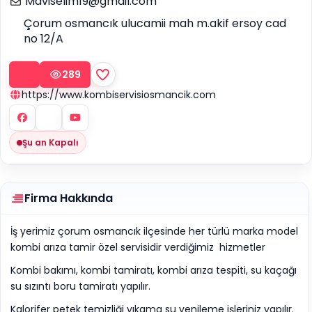
Maviselim19@gmail.com
Çorum osmancık ulucamii mah m.akif ersoy cad
no 12/A
289
https://www.kombiservisiosmancik.com
Şu an Kapalı
Firma Hakkında
İş yerimiz çorum osmancık ilçesinde her türlü marka model
kombi arıza tamir özel servisidir verdiğimiz hizmetler
Kombi bakımı, kombi tamiratı, kombi arıza tespiti, su kaçağı
su sızıntı boru tamiratı yapılır.
Kalorifer petek temizliği yıkama su yenileme işleriniz yapılır.