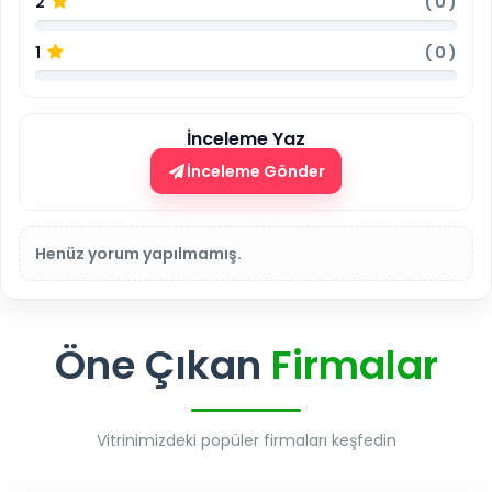
2
(
0
)
1
(
0
)
İnceleme Yaz
İnceleme Gönder
Henüz yorum yapılmamış.
Öne Çıkan
Firmalar
Vitrinimizdeki popüler firmaları keşfedin