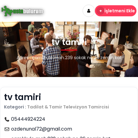
+
İşletmeni Ekle
tv tamiri
Adres : çamlıkule mah.239 sokak no 36 zemin kat
tv tamiri
Kategori :
Tadilat & Tamir
Televizyon Tamircisi
05444924224
ozdenunal72@gmail.com