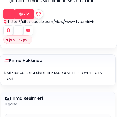
çamlıkule mah.239 sokak no 36 zemin kat
265
https://sites.google.com/view/www-tvtamiri-in
Şu an Kapalı
Firma Hakkında
İZMİR BUCA BÖLGESİNDE HER MARKA VE HER BOYUTTA TV
TAMİRİ
Firma Resimleri
0 görsel