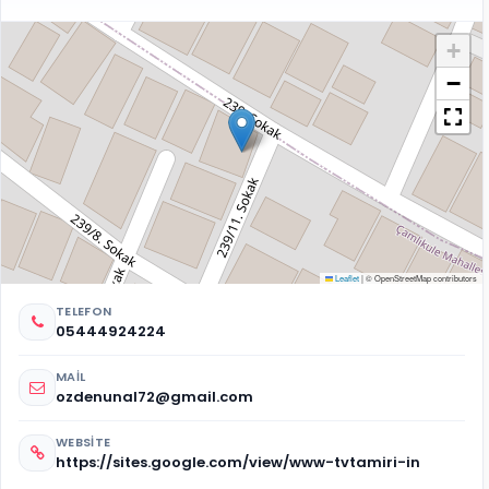
+
−
Leaflet
|
© OpenStreetMap contributors
TELEFON
05444924224
MAIL
ozdenunal72@gmail.com
WEBSITE
https://sites.google.com/view/www-tvtamiri-in