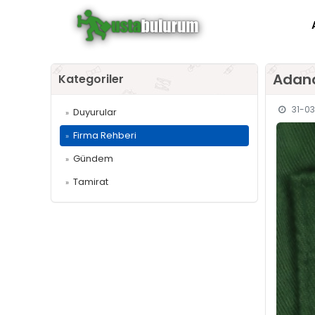
Adana
Kategoriler
31-03
Duyurular
»
Firma Rehberi
»
Gündem
»
Tamirat
»