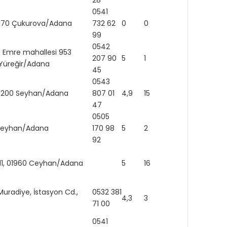
28
0541
https
 01170 Çukurova/Adana
732 62
0
0
igsh=
99
0542
 Emre mahallesi 953
207 90
5
1
 Yüreğir/Adana
45
0543
 01200 Seyhan/Adana
807 01
4,9
15
47
0505
0 Seyhan/Adana
170 98
5
2
https
92
:11, 01960 Ceyhan/Adana
5
16
 Muradiye, İstasyon Cd.,
0532 381
4,3
3
71 00
0541