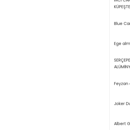
İNCİ CA
KÜPEŞT
Blue Ca
Ege al
SERÇEP
ALÜMİN
Feyzan 
Joker D
Albert 