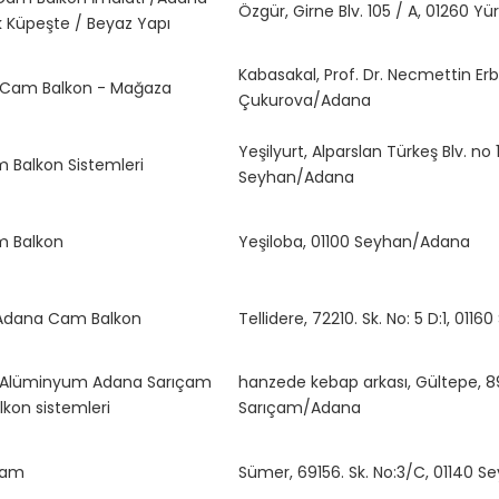
Özgür, Girne Blv. 105 / A, 01260 Y
k Küpeşte / Beyaz Yapı
Kabasakal, Prof. Dr. Necmettin Erb
 Cam Balkon - Mağaza
Çukurova/Adana
Yeşilyurt, Alparslan Türkeş Blv. no 
 Balkon Sistemleri
Seyhan/Adana
m Balkon
Yeşiloba, 01100 Seyhan/Adana
 Adana Cam Balkon
Tellidere, 72210. Sk. No: 5 D:1, 01
 Alüminyum Adana Sarıçam
hanzede kebap arkası, Gültepe, 8
kon sistemleri
Sarıçam/Adana
Cam
Sümer, 69156. Sk. No:3/C, 01140 