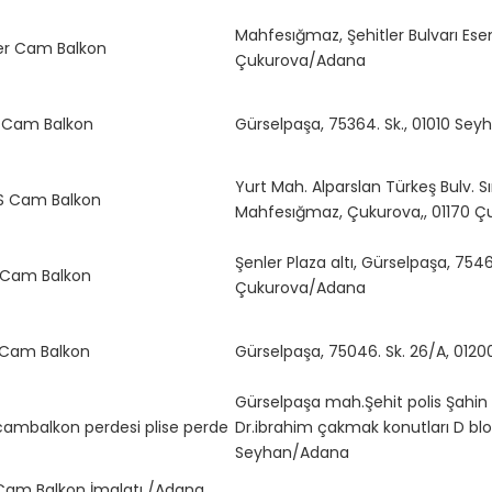
Mahfesığmaz, Şehitler Bulvarı Esen
er Cam Balkon
Çukurova/Adana
 Cam Balkon
Gürselpaşa, 75364. Sk., 01010 Se
Yurt Mah. Alparslan Türkeş Bulv. Sı
S Cam Balkon
Mahfesığmaz, Çukurova,, 01170 
Şenler Plaza altı, Gürselpaşa, 7546
 Cam Balkon
Çukurova/Adana
 Cam Balkon
Gürselpaşa, 75046. Sk. 26/A, 01
Gürselpaşa mah.Şehit polis Şahin
ambalkon perdesi plise perde
Dr.ibrahim çakmak konutları D blo
Seyhan/Adana
am Balkon İmalatı /Adana