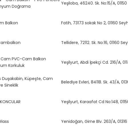
Yeşiloba, 46240. Sk. No:15/A, 011
inyum Doğrama
am Balkon
Fatih, 73173 sokak No 2, 01160 S
r Cambalkon
Tellidere, 72112. Sk. No:16, 01160 
ul Cam PVC-Cam Balkon
Yeşilyurt, Abdi İpekçi Cd. 216/A,
um Korkuluk
 Duşakabin, Küpeşte, Cam
Belediye Evleri, 84118. Sk. 43/A,
e Sineklik
KONCULAR
Yeşilyurt, Karaafat Cd No:148, 0
lass
Yenidoğan, Girne Blv. 263/A, 0131