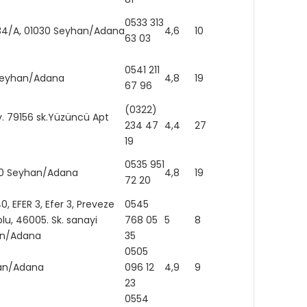
0533 313
34/A, 01030 Seyhan/Adana
4,6
10
http:
63 03
0541 211
0 Seyhan/Adana
4,8
19
67 96
(0322)
. 79156 sk.Yüzüncü Apt
234 47
4,4
27
19
0535 951
200 Seyhan/Adana
4,8
19
72 20
0, EFER 3, Efer 3, Preveze
0545
lu, 46005. Sk. sanayi
768 05
5
8
han/Adana
35
0505
https
yhan/Adana
096 12
4,9
9
igsh
23
0554