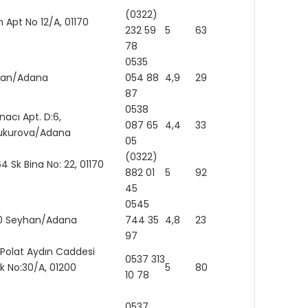
(0322)
 Apt No 12/A, 01170
232 59
5
63
https
78
0535
yhan/Adana
054 88
4,9
29
87
0538
nacı Apt. D:6,
087 65
4,4
33
Çukurova/Adana
05
(0322)
4 Sk Bina No: 22, 01170
882 01
5
92
45
0545
200 Seyhan/Adana
744 35
4,8
23
http:
97
 Polat Aydın Caddesi
0537 313
k No:30/A, 01200
5
80
10 78
0537