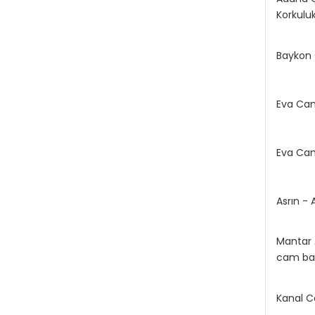
Korkulu
Baykon
Eva Cam
Eva Ca
Asrın -
Mantar
cam bal
Kanal 