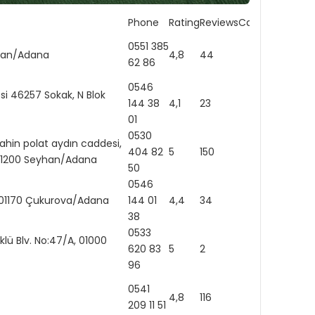
Phone
Rating
Reviews
Category
Websi
0551 385
eyhan/Adana
4,8
44
http:
62 86
0546
esi 46257 Sokak, N Blok
144 38
4,1
23
01
0530
şahin polat aydın caddesi,
404 82
5
150
http:
 01200 Seyhan/Adana
50
0546
b, 01170 Çukurova/Adana
144 01
4,4
34
38
0533
rklü Blv. No:47/A, 01000
620 83
5
2
http:
96
0541
4,8
116
https
209 11 51