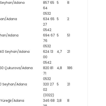
50 Seyhan/Adana
857 65
5
8
https
64
0532
eyhan/Adana
634 65
5
2
http:
27
0542
Seyhan/Adana
694 67
5
51
76
0532
 01140 Seyhan/Adana
624 13
4,7
21
00
0542
 01360 Çukurova/Adana
820 81
4,8
186
71
0532
1150 Seyhan/Adana
320 27
5
21
02
(0322)
6 Yüreğir/Adana
346 68
3,8
8
http: