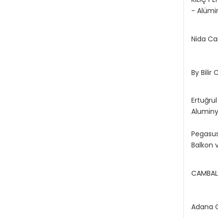
- Alüm
Nida C
By Bili
Ertuğr
Aluminy
Pegasus
Balkon v
CAMBAL
Adana G