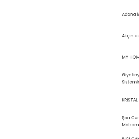
Adana İ
Akçin c
MY HOM
Giyotin
Sistemle
KRİSTA
Şen Ca
Malzeme