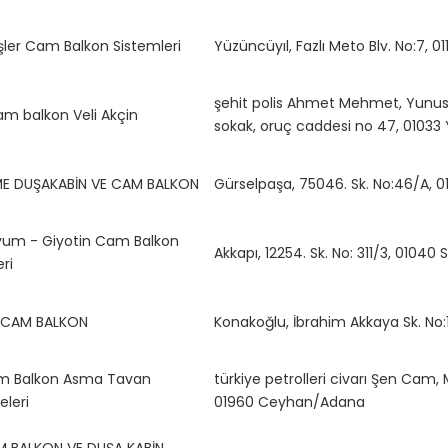
şler Cam Balkon Sistemleri
Yüzüncüyıl, Fazlı Meto Blv. No:7,
şehit polis Ahmet Mehmet, Yunus
am balkon Veli Akçin
sokak, oruç caddesi no 47, 01033
E DUŞAKABİN VE CAM BALKON
Gürselpaşa, 75046. Sk. No:46/A,
yum - Giyotin Cam Balkon
Akkapı, 12254. Sk. No: 311/3, 0104
ri
L CAM BALKON
Konakoğlu, İbrahim Akkaya Sk. No
m Balkon Asma Tavan
türkiye petrolleri civarı Şen Cam,
leri
01960 Ceyhan/Adana