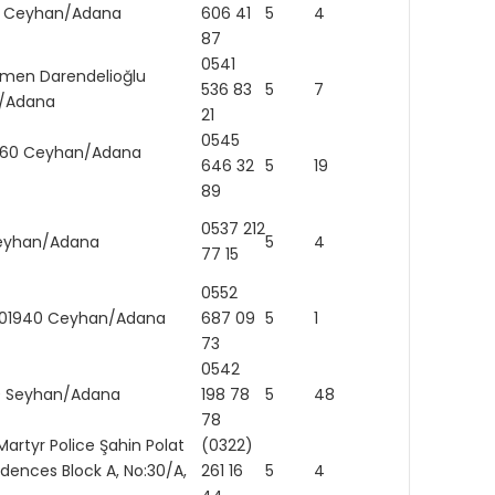
960 Ceyhan/Adana
606 41
5
4
87
0541
gemen Darendelioğlu
536 83
5
7
an/Adana
21
0545
01960 Ceyhan/Adana
646 32
5
19
89
0537 212
Ceyhan/Adana
5
4
77 15
0552
 a, 01940 Ceyhan/Adana
687 09
5
1
73
0542
160 Seyhan/Adana
198 78
5
48
https:
78
Martyr Police Şahin Polat
(0322)
sidences Block A, No:30/A,
261 16
5
4
http: