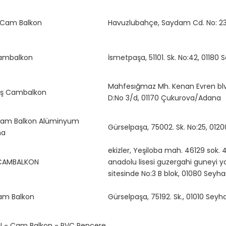
 Cam Balkon
Havuzlubahçe, Saydam Cd. No: 2
ambalkon
İsmetpaşa, 51101. Sk. No:42, 0118
Mahfesığmaz Mh. Kenan Evren blv
uş Cambalkon
D:No 3/d, 01170 Çukurova/Adana
Cam Balkon Alüminyum
Gürselpaşa, 75002. Sk. No:25, 01
ma
ekizler, Yeşiloba mah. 46129 sok. 4
 CAMBALKON
anadolu lisesi guzergahi guneyi yo
sitesinde No:3 B blok, 01080 Sey
am Balkon
Gürselpaşa, 75192. Sk., 01010 Se
EN - Cam Balkon - PVC Pencere