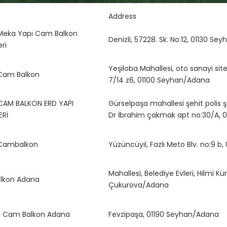
Address
Meka Yapı Cam Balkon
Denizli, 57228. Sk. No:12, 01130 S
ri
Yeşiloba Mahallesi, oto sanayi sit
Cam Balkon
7/14 z6, 01100 Seyhan/Adana
CAM BALKON ERD YAPI
Gürselpaşa mahallesi şehit polis 
ERİ
Dr İbrahim çakmak apt no:30/A,
Cambalkon
Yüzüncüyıl, Fazlı Meto Blv. no:9 
Mahallesi, Belediye Evleri, Hilmi Kü
lkon Adana
Çukurova/Adana
n Cam Balkon Adana
Fevzipaşa, 01190 Seyhan/Adana