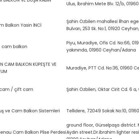
M BALKON VE DUŞA KABİN
Ulus, İbrahim Mete Blv. 12/b, 01
E
Şahin Özbilen mahallesi İlhan e
m Balkon Yasin İNCİ
Bulvarı, 253 Sk. No:1, 01920 Ceyh
Piyu, Muradiye, Ofis Cd. No:66, 
m cam balkon
yakınında, 01960 Ceyhan/Adana
EN CAM BALKON KÜPEŞTE VE
Muradiye, PTT Cd. No:36, 01960 
YUM
cam / çift cam
Şahin Özbilen, Oktar Cirit Cd. 6
uş ve Cam Balkon Sistemleri
Tellidere, 72049 Sokak No:10, 01
ground floor, Gürselpaşa district. 
Genau Cam Balkon Plise Perdesi
Aydın street.Dr.ibrahim lighter re