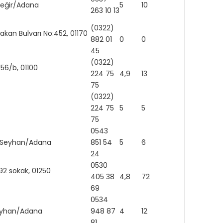
üreğir/Adana
5
10
https
263 10 13
(0322)
akan Bulvarı No:452, 01170
882 01
0
0
https
45
(0322)
156/b, 01100
224 75
4,9
13
http:
75
(0322)
224 75
5
5
http:
75
0543
160 Seyhan/Adana
851 54
5
6
24
0530
92 sokak, 01250
405 38
4,8
72
69
0534
Seyhan/Adana
948 87
4
12
https
81