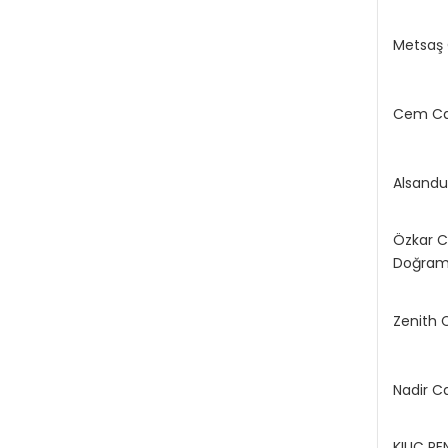
Metsaş
Cem C
Alsand
Özkar 
Doğra
Zenith
Nadir C
KILIÇ P