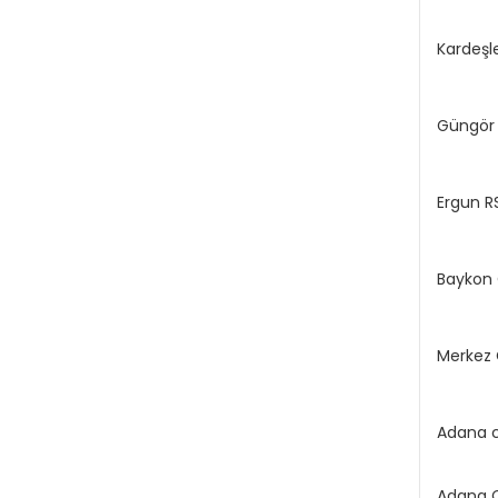
Kardeşl
Güngör
Ergun R
Baykon
Merkez
Adana c
Adana C