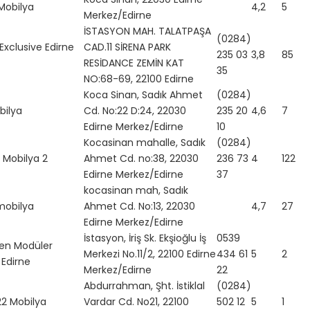
Mobilya
4,2
5
Merkez/Edirne
İSTASYON MAH. TALATPAŞA
(0284)
Exclusive Edirne
CAD.11 SİRENA PARK
235 03
3,8
85
RESİDANCE ZEMİN KAT
35
NO:68-69, 22100 Edirne
Koca Sinan, Sadık Ahmet
(0284)
bilya
Cd. No:22 D:24, 22030
235 20
4,6
7
Edirne Merkez/Edirne
10
Kocasinan mahalle, Sadık
(0284)
 Mobilya 2
Ahmet Cd. no:38, 22030
236 73
4
122
Edirne Merkez/Edirne
37
kocasinan mah, Sadık
mobilya
Ahmet Cd. No:13, 22030
4,7
27
Edirne Merkez/Edirne
İstasyon, İriş Sk. Ekşioğlu İş
0539
en Modüler
Merkezi No.11/2, 22100 Edirne
434 61
5
2
 Edirne
Merkez/Edirne
22
Abdurrahman, Şht. İstiklal
(0284)
2 Mobilya
Vardar Cd. No21, 22100
502 12
5
1