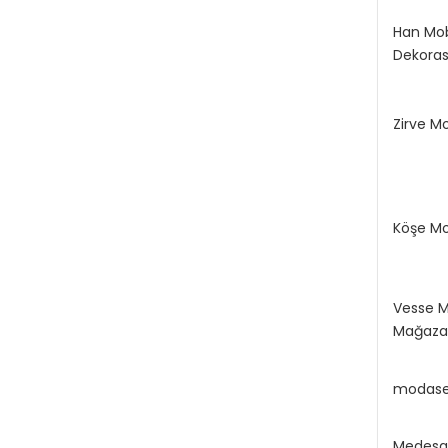
Han Mob
Dekora
Zirve Mo
Köşe Mo
Vesse M
Mağaza
modase
Medesa