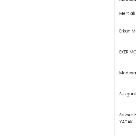
Mert ali
Erkan M
EKER MO
Medesa
Suzgunl
Sevser 
YATAK