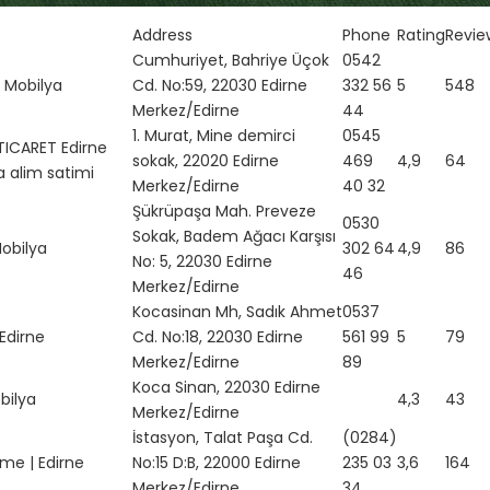
Address
Phone
Rating
Revie
Cumhuriyet, Bahriye Üçok
0542
 Mobilya
Cd. No:59, 22030 Edirne
332 56
5
548
Merkez/Edirne
44
1. Murat, Mine demirci
0545
ICARET Edirne
sokak, 22020 Edirne
469
4,9
64
a alim satimi
Merkez/Edirne
40 32
Şükrüpaşa Mah. Preveze
0530
Sokak, Badem Ağacı Karşısı
obilya
302 64
4,9
86
No: 5, 22030 Edirne
46
Merkez/Edirne
Kocasinan Mh, Sadık Ahmet
0537
 Edirne
Cd. No:18, 22030 Edirne
561 99
5
79
Merkez/Edirne
89
Koca Sinan, 22030 Edirne
bilya
4,3
43
Merkez/Edirne
İstasyon, Talat Paşa Cd.
(0284)
me | Edirne
No:15 D:B, 22000 Edirne
235 03
3,6
164
Merkez/Edirne
34