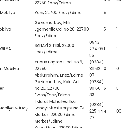
22750 Enez/Edirne
 Mobilya
Yeni, 22700 Enez/Edirne
5
1
Gaziömerbey, Milli
obilya
Egemenlik Cd. No:28, 22700
5
1
Enez/Edirne
0543
SANAYİ SİTESİ, 22000
BİLYA
274 95
1
1
Enez/Edirne
55
Yunus Kaptan Cad. No:9,
(0284)
n Mobilya
22750
811 62
0
0
Abdurrahim/Enez/Edirne
07
Gaziömerbey, Kale Cd.
(0284)
er
No:20, 22700
811 60
5
5
Evros/Enez/Edirne
83
1.Murat Mahallesi Eski
(0284)
Mobilya & İDAŞ
Sanayi Sitesi Karşısı No:74
225 44
4
89
Merkez, 22030 Edirne
77
Merkez/Edirne
Koca Sinan, 22030 Edirne