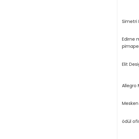
Simetri
Edirne 
pimape
Elit Des
Allegro
Mesken 
ödül of