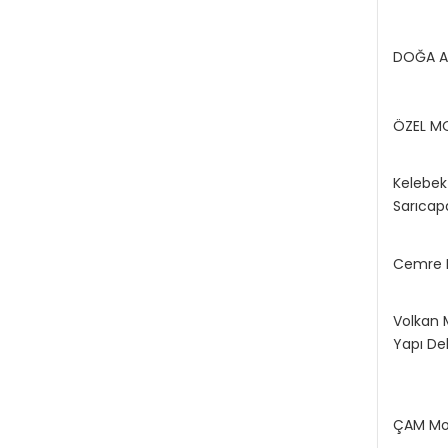
DOĞA A
ÖZEL M
Kelebek
Sarıcap
Cemre 
Volkan 
Yapı De
ÇAM Mob