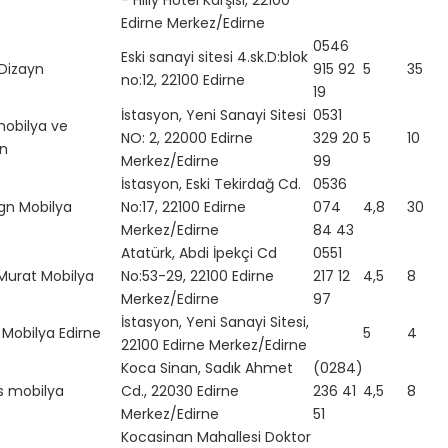
- Hilly Hotel Karşısı, 22100
Edirne Merkez/Edirne
0546
Eski sanayi sitesi 4.sk.D:blok
 Dizayn
915 92
5
35
no:12, 22100 Edirne
19
İstasyon, Yeni Sanayi Sitesi
0531
mobilya ve
NO: 2, 22000 Edirne
329 20
5
10
n
Merkez/Edirne
99
İstasyon, Eski Tekirdağ Cd.
0536
ign Mobilya
No:17, 22100 Edirne
074
4,8
30
Merkez/Edirne
84 43
Atatürk, Abdi İpekçi Cd
0551
 Murat Mobilya
No:53-29, 22100 Edirne
217 12
4,5
8
Merkez/Edirne
97
İstasyon, Yeni Sanayi Sitesi,
Mobilya Edirne
5
4
22100 Edirne Merkez/Edirne
Koca Sinan, Sadık Ahmet
(0284)
is mobilya
Cd., 22030 Edirne
236 41
4,5
8
Merkez/Edirne
51
Kocasinan Mahallesi Doktor