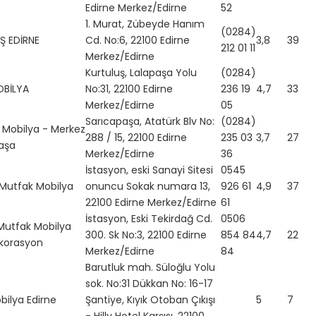
Edirne Merkez/Edirne
52
1. Murat, Zübeyde Hanım
(0284)
Ş EDİRNE
Cd. No:6, 22100 Edirne
3,8
39
212 01 11
Merkez/Edirne
Kurtuluş, Lalapaşa Yolu
(0284)
OBİLYA
No:31, 22100 Edirne
236 19
4,7
33
Merkez/Edirne
05
Sarıcapaşa, Atatürk Blv No:
(0284)
 Mobilya - Merkez
288 / 15, 22100 Edirne
235 03
3,7
27
aşa
Merkez/Edirne
36
İstasyon, eski Sanayi Sitesi
0545
Mutfak Mobilya
onuncu Sokak numara 13,
926 61
4,9
37
22100 Edirne Merkez/Edirne
61
İstasyon, Eski Tekirdağ Cd.
0506
Mutfak Mobilya
300. Sk No:3, 22100 Edirne
854 84
4,7
22
korasyon
Merkez/Edirne
84
Barutluk mah. Süloğlu Yolu
sok. No:31 Dükkan No: 16-17
ilya Edirne
Şantiye, Kıyık Otoban Çıkışı
5
7