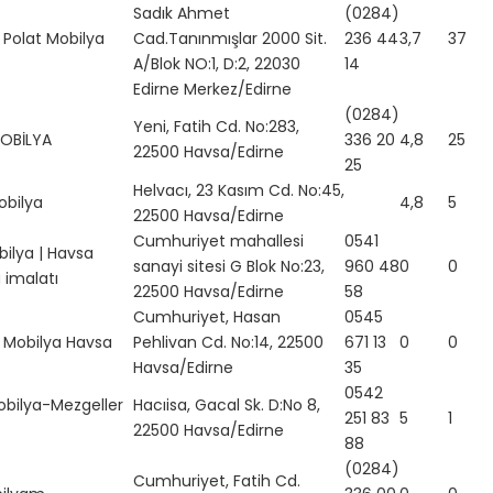
Sadık Ahmet
(0284)
 Polat Mobilya
Cad.Tanınmışlar 2000 Sit.
236 44
3,7
37
A/Blok NO:1, D:2, 22030
14
Edirne Merkez/Edirne
(0284)
Yeni, Fatih Cd. No:283,
OBİLYA
336 20
4,8
25
22500 Havsa/Edirne
25
Helvacı, 23 Kasım Cd. No:45,
obilya
4,8
5
22500 Havsa/Edirne
Cumhuriyet mahallesi
0541
bilya | Havsa
sanayi sitesi G Blok No:23,
960 48
0
0
 imalatı
22500 Havsa/Edirne
58
Cumhuriyet, Hasan
0545
Mobilya Havsa
Pehlivan Cd. No:14, 22500
671 13
0
0
Havsa/Edirne
35
0542
obilya-Mezgeller
Hacıisa, Gacal Sk. D:No 8,
251 83
5
1
22500 Havsa/Edirne
88
(0284)
Cumhuriyet, Fatih Cd.