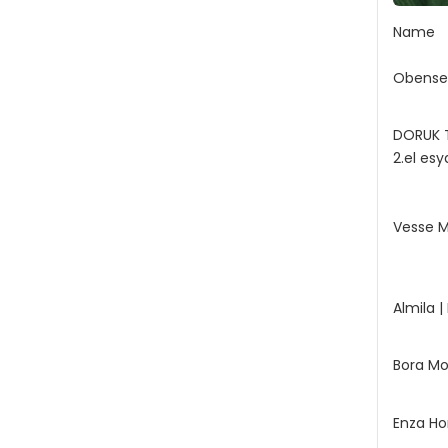
Name
Obense
DORUK T
2.el esy
Vesse M
Almila |
Bora Mo
Enza Ho