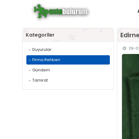
Edirn
Kategoriler
29-03
Duyurular
»
Firma Rehberi
»
Gündem
»
Tamirat
»