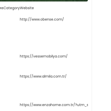
ws
Category
Website
http://www.obense.com/
https://vessemobilya.com/
https://www.almila.com.tr/
https://www.enzahome.com.tr/?utm_source=go