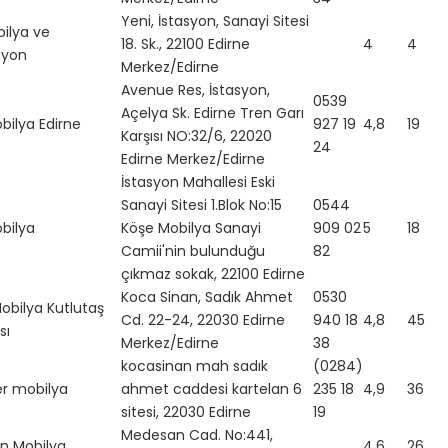
Yeni, İstasyon, Sanayi Sitesi
ilya ve
18. Sk., 22100 Edirne
4
4
syon
Merkez/Edirne
Avenue Res, İstasyon,
0539
Açelya Sk. Edirne Tren Garı
bilya Edirne
927 19
4,8
19
Karşısı NO:32/6, 22020
24
Edirne Merkez/Edirne
İstasyon Mahallesi Eski
Sanayi Sitesi 1.Blok No:15
0544
bilya
Köşe Mobilya Sanayi
909 02
5
18
Camii'nin bulunduğu
82
çıkmaz sokak, 22100 Edirne
Koca Sinan, Sadık Ahmet
0530
obilya Kutlutaş
Cd. 22-24, 22030 Edirne
940 18
4,8
45
sı
Merkez/Edirne
38
kocasinan mah sadık
(0284)
r mobilya
ahmet caddesi kartelan 6
235 18
4,9
36
sitesi, 22030 Edirne
19
Medesan Cad. No:441,
n Mobilya
4,6
26