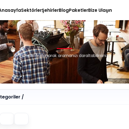
Anasayfa
Sektörler
Şehirler
Blog
Paketler
Bize Ulaşın
Filtreleri kullanarak aramanızı daraltabilirsiniz.
egoriler /