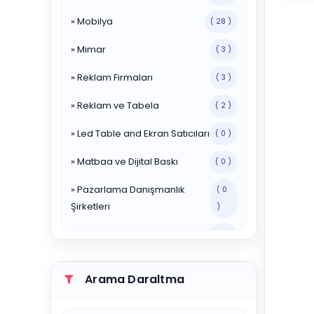
» Mobilya
( 28 )
» Mimar
( 3 )
» Reklam Firmaları
( 3 )
» Reklam ve Tabela
( 2 )
» Led Table and Ekran Satıcıları
( 0 )
» Matbaa ve Dijital Baskı
( 0 )
» Pazarlama Danışmanlık
( 0
Şirketleri
)
» Reklam Ajansları
( 0 )
» Reklam ve Tabela Hizmetleri
( 1 )
Arama Daraltma
» Yayınevleri
( 0 )