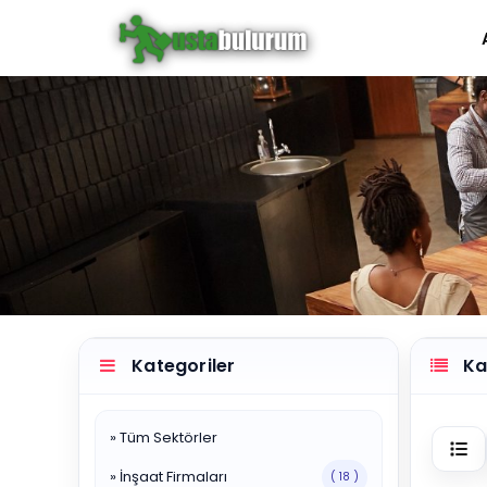
Kategoriler
Kat
» Tüm Sektörler
» İnşaat Firmaları
( 18 )