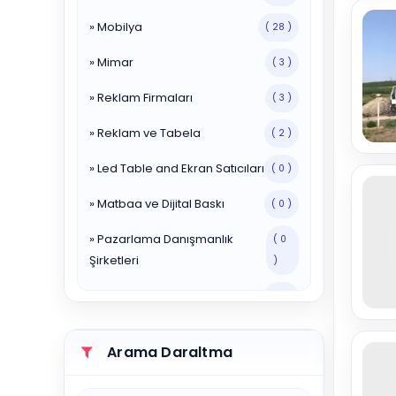
» Mobilya
( 28 )
» Mimar
( 3 )
» Reklam Firmaları
( 3 )
» Reklam ve Tabela
( 2 )
» Led Table and Ekran Satıcıları
( 0 )
» Matbaa ve Dijital Baskı
( 0 )
» Pazarlama Danışmanlık
( 0
Şirketleri
)
» Reklam Ajansları
( 0 )
» Reklam ve Tabela Hizmetleri
( 1 )
Arama Daraltma
» Yayınevleri
( 0 )