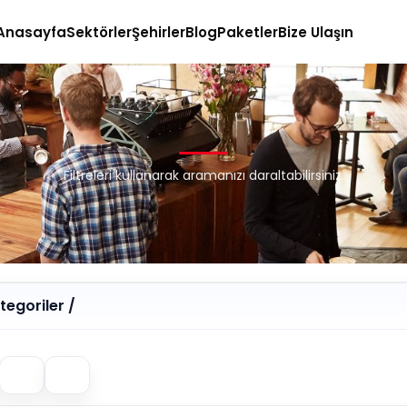
Anasayfa
Sektörler
Şehirler
Blog
Paketler
Bize Ulaşın
Filtreleri kullanarak aramanızı daraltabilirsiniz.
egoriler /