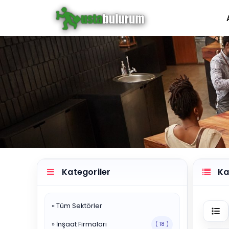
Kategoriler
Kat
» Tüm Sektörler
» İnşaat Firmaları
( 18 )