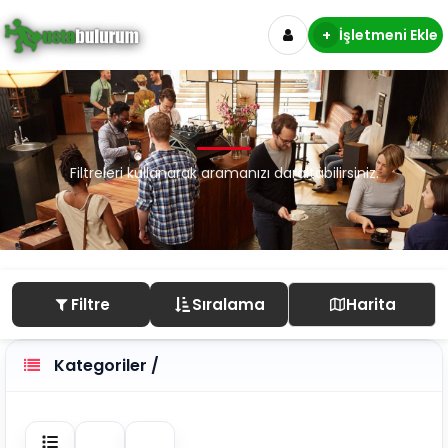
+
İşletmeni Ekle
Filtreleri kullanarak aramanızı daraltabilirsiniz.
Filtre
Sıralama
Harita
Kategoriler /