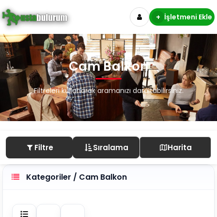
+
İşletmeni Ekle
Cam Balkon
Filtreleri kullanarak aramanızı daraltabilirsiniz.
Filtre
Sıralama
Harita
Kategoriler / Cam Balkon