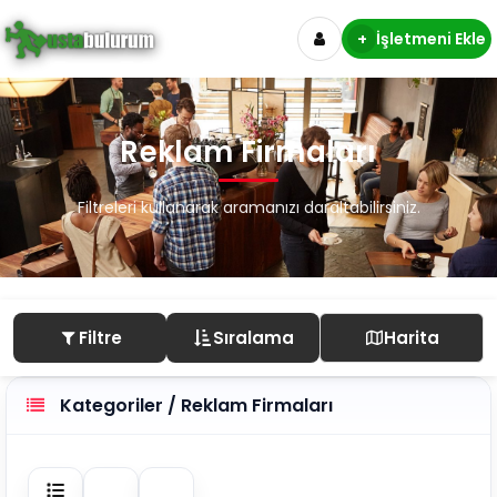
+
İşletmeni Ekle
Reklam Firmaları
Filtreleri kullanarak aramanızı daraltabilirsiniz.
Filtre
Sıralama
Harita
Kategoriler / Reklam Firmaları