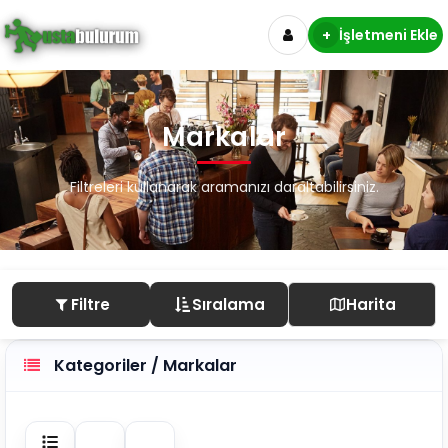
+
İşletmeni Ekle
Markalar
Filtreleri kullanarak aramanızı daraltabilirsiniz.
Filtre
Sıralama
Harita
Kategoriler / Markalar