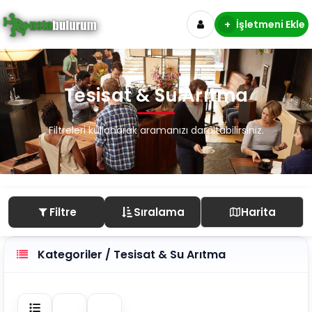
+
İşletmeni Ekle
Tesisat & Su Arıtma
Filtreleri kullanarak aramanızı daraltabilirsiniz.
Filtre
Sıralama
Harita
Kategoriler / Tesisat & Su Arıtma