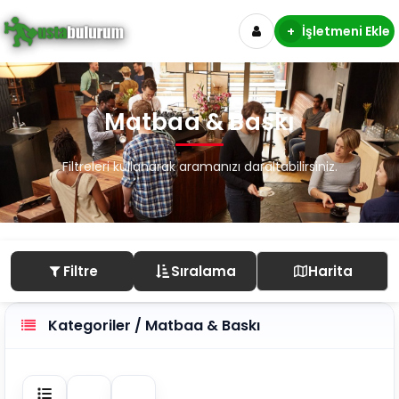
+
İşletmeni Ekle
Matbaa & Baskı
Filtreleri kullanarak aramanızı daraltabilirsiniz.
Filtre
Sıralama
Harita
Kategoriler / Matbaa & Baskı