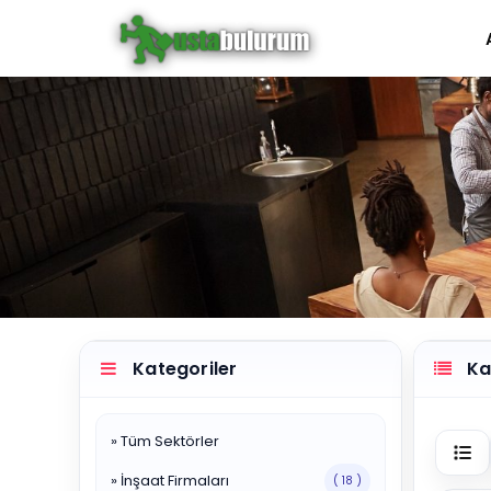
Kategoriler
Kat
» Tüm Sektörler
» İnşaat Firmaları
( 18 )