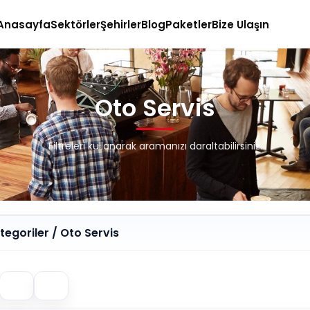
Anasayfa
Sektörler
Şehirler
Blog
Paketler
Bize Ulaşın
Oto Servis
Filtreleri kullanarak aramanızı daraltabilirsiniz.
egoriler / Oto Servis