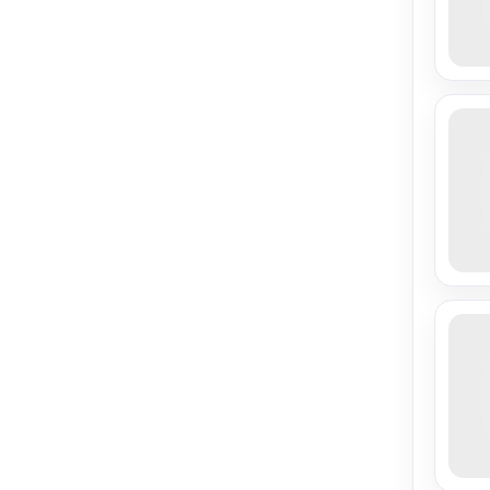
» Oto Klima Tamiri ve Gaz
( 0
Dolumu
)
» Oto Lastik / Lastikçi
( 0 )
» Oto Tamir ve Bakım
( 17 )
» Oto Tunning ve Oto
( 0
Aksesuarcıları
)
» Otoparklar
( 0 )
» Yat / Tekne Kiralama
( 0 )
» Yat Bakım Onarım
( 0 )
» Oto Radyo/Teyp ve Ses
( 0
Sistemleri
)
» Alüminyum Doğrama
( 0 )
» Elektrik & Elektronik
( 51 )