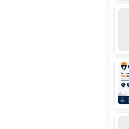
» Elektronik Kart Tamiri
( 1 )
» Elektrikçi
( 44 )
» Elektronik Sistemleri
( 3 )
» Vinç & Çekici
( 14 )
» Dekorasyon
( 27 )
» Temizlik
( 11 )
» Tüm Temizlik Hizmetleri
( 4 )
» Apartman Temizliği
( 0 )
» Böcek İlaçlama
( 0 )
» Boş Ev Temizliği
( 0 )
» Buharlı Temizleyici Kiralama
( 0 )