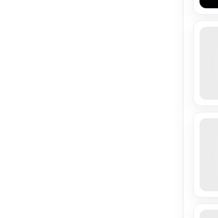
» Çekici / Oto Kurtarma / Oto
( 0
Çekici
)
» Deniz Araçları Tamiri
( 0 )
» Lastik Yol Yardım
( 0 )
» LPG Otogaz Satış ve
( 0
Tamircileri
)
» Motor Galerileri
( 0 )
» Motor Tamiri
( 2 )
» Motorsiklet Tamiri
( 0 )
» Oto Akü Satışı ve Değişimi
( 0 )
» Oto Ekspertizler
( 2 )
» Oto Kaportacılar ve Oto
( 0