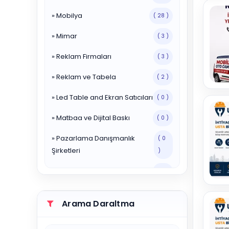
» Mobilya
( 28 )
» Mimar
( 3 )
» Reklam Firmaları
( 3 )
» Reklam ve Tabela
( 2 )
» Led Table and Ekran Satıcıları
( 0 )
» Matbaa ve Dijital Baskı
( 0 )
» Pazarlama Danışmanlık
( 0
Şirketleri
)
» Reklam Ajansları
( 0 )
» Reklam ve Tabela Hizmetleri
( 1 )
Arama Daraltma
» Yayınevleri
( 0 )