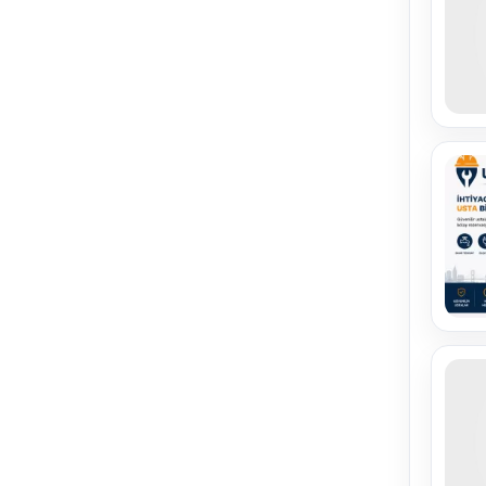
» Cam Silme
( 0 )
» Cam Temizliği
( 1 )
» Yerinde Araç Koltuk Yıkama
( 0 )
» Dükkan Temizliği
( 0 )
» Halı Yıkama
( 1 )
» Ev Temizliği
( 0 )
» İnşaat Sonrası Temizlik
( 1 )
» Koltuk Yıkama
( 4 )
» Kuru Temizleme
( 0 )
» Merdiven Temizliği
( 0 )
» Su Deposu Temizliği
( 0 )