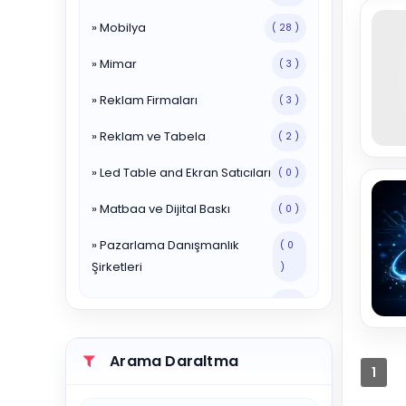
» Mobilya
( 28 )
» Mimar
( 3 )
» Reklam Firmaları
( 3 )
» Reklam ve Tabela
( 2 )
» Led Table and Ekran Satıcıları
( 0 )
» Matbaa ve Dijital Baskı
( 0 )
» Pazarlama Danışmanlık
( 0
Şirketleri
)
» Reklam Ajansları
( 0 )
» Reklam ve Tabela Hizmetleri
( 1 )
Arama Daraltma
1
» Yayınevleri
( 0 )