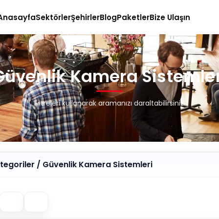
Anasayfa
Sektörler
Şehirler
Blog
Paketler
Bize Ulaşın
Güvenlik Kamera Sistemler
Filtreleri kullanarak aramanızı daraltabilirsiniz.
egoriler / Güvenlik Kamera Sistemleri