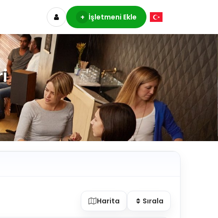
+
İşletmeni Ekle
i
Harita
Sırala