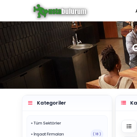
Kategoriler
Kat
» Tüm Sektörler
» İnşaat Firmaları
( 18 )